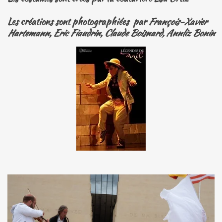
Les créations sont
photographiées
par
François-Xavier
Hartemann
,
Eric Fiaudrin
,
Claude Boisnard, Annliz Bonin